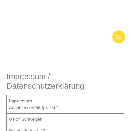
Zum
Inhalt
springen
Impressum /
Datenschutzerklärung
Impressum
Angaben gemäß § 5 TMG
Ulrich Schweiger
Buchendorferstr.19